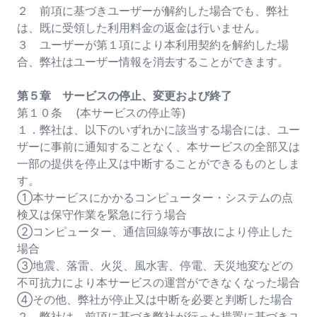
２ 前項に基づきユーザーが解約した場合でも、弊社
は、既に受領した利用料金の返金は行いません。
３ ユーザーが第１項により本利用契約を解約した場
合、弊社はユーザー情報を消去することができます。
第５章 サービスの停止、変更および終了
第１０条 (本サービスの停止等)
１．弊社は、以下のいずれかに該当する場合には、ユー
ザーに事前に通知することなく、本サービスの全部又は
一部の提供を停止又は中断することができるものとしま
す。
①本サービスにかかるコンピューター・システムの点
検又は保守作業を緊急に行う場合
②コンピューター、通信回線等が事故により停止した
場合
③地震、落雷、火災、風水害、停電、天災地変などの
不可抗力により本サービスの運営ができなくなった場合
④その他、弊社が停止又は中断を必要と判断した場合
２．弊社は、前項に基づき弊社が行った措置に基づきユ